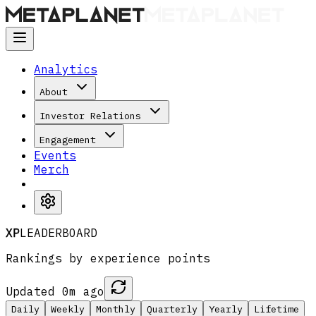
Analytics
About
Investor Relations
Engagement
Events
Merch
XP
LEADERBOARD
Rankings by experience points
Updated 0m ago
Daily
Weekly
Monthly
Quarterly
Yearly
Lifetime