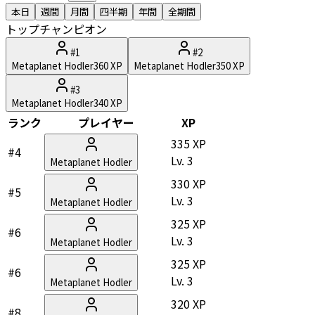
本日
週間
月間
四半期
年間
全期間
トップチャンピオン
#
1
#
2
Metaplanet Hodler
360
XP
Metaplanet Hodler
350
XP
#
3
Metaplanet Hodler
340
XP
ランク
プレイヤー
XP
335 XP
#4
Lv.
3
Metaplanet Hodler
330 XP
#5
Lv.
3
Metaplanet Hodler
325 XP
#6
Lv.
3
Metaplanet Hodler
325 XP
#6
Lv.
3
Metaplanet Hodler
320 XP
#8